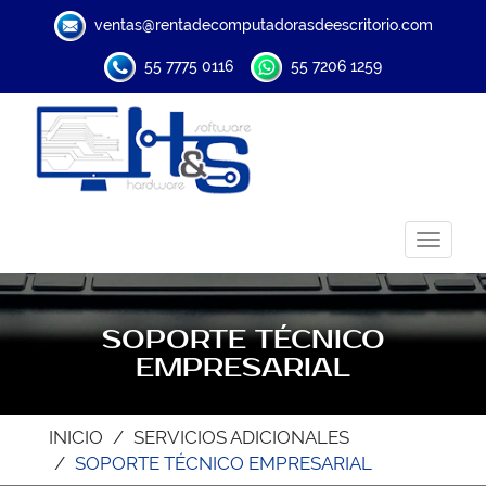
ventas@rentadecomputadorasdeescritorio.com
55 7775 0116
55 7206 1259
Toggle
navigat
SOPORTE TÉCNICO
EMPRESARIAL
INICIO
SERVICIOS ADICIONALES
SOPORTE TÉCNICO EMPRESARIAL