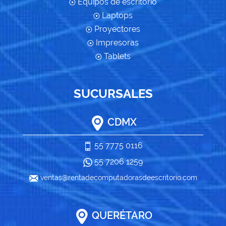
Equipos de escritorio
Laptops
Proyectores
Impresoras
Tablets
SUCURSALES
CDMX
55 7775 0116
55 7206 1259
ventas@rentadecomputadorasdeescritorio.com
QUERÉTARO