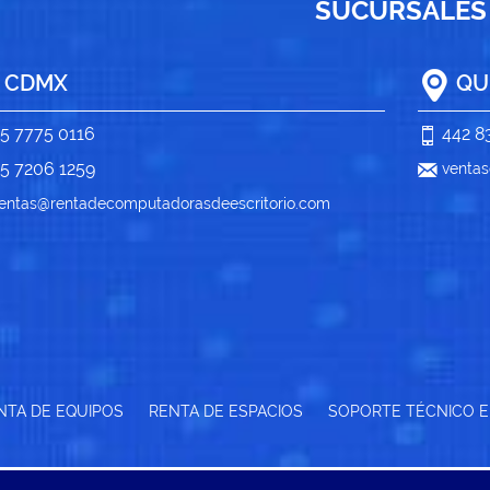
SUCURSALES
CDMX
QU
5 7775 0116
442 8
5 7206 1259
ventas
entas@rentadecomputadorasdeescritorio.com
NTA DE EQUIPOS
RENTA DE ESPACIOS
SOPORTE TÉCNICO E