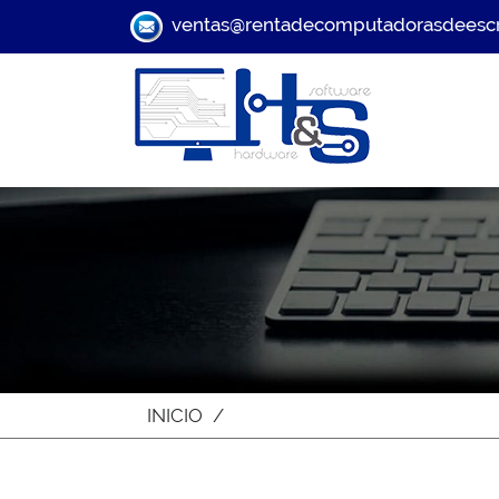
ventas@rentadecomputadorasdeescri
INICIO