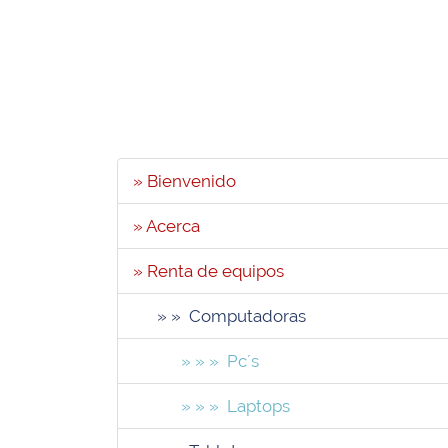
» Bienvenido
» Acerca
» Renta de equipos
» » Computadoras
» » » Pc´s
» » » Laptops